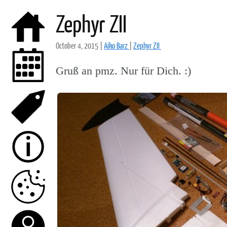
Zephyr ZII
October 4, 2015
|
Aiko Barz
|
Zephyr ZII
Gruß an pmz. Nur für Dich. :)